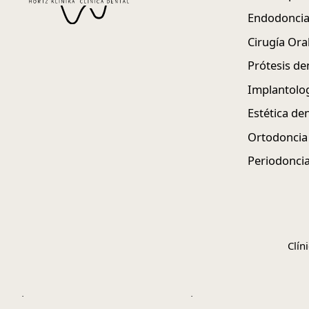
Endodoncia
Cirugía Ora
Prótesis de
Implantolog
Estética de
Ortodoncia
Periodoncia
Clín
Los pedidos en esta tienda están en pausa.