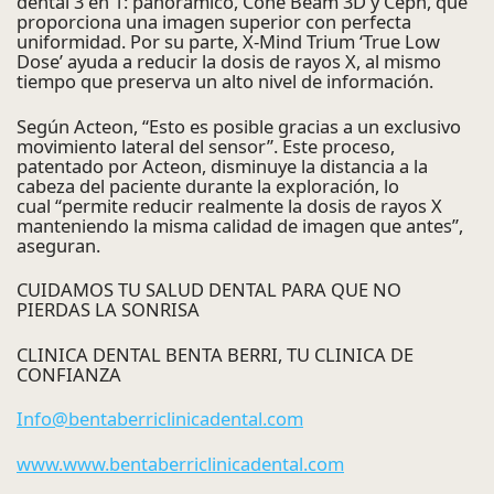
dental 3 en 1: panorámico, Cone Beam 3D y Ceph, que
proporciona una imagen superior con perfecta
uniformidad. Por su parte, X-Mind Trium ‘True Low
Dose’ ayuda a reducir la dosis de rayos X, al mismo
tiempo que preserva un alto nivel de información.
Según Acteon, “Esto es posible gracias a un exclusivo
movimiento lateral del sensor”. Este proceso,
patentado por Acteon, disminuye la distancia a la
cabeza del paciente durante la exploración, lo
cual “permite reducir realmente la dosis de rayos X
manteniendo la misma calidad de imagen que antes”,
aseguran.
CUIDAMOS TU SALUD DENTAL PARA QUE NO
PIERDAS LA SONRISA
CLINICA DENTAL BENTA BERRI, TU CLINICA DE
CONFIANZA
Info@bentaberriclinicadental.com
www.www.bentaberriclinicadental.com